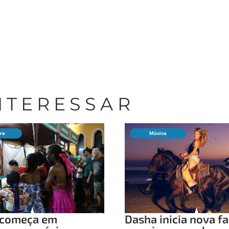
INTERESSAR
ura
Música
ô começa em
Dasha inicia nova f