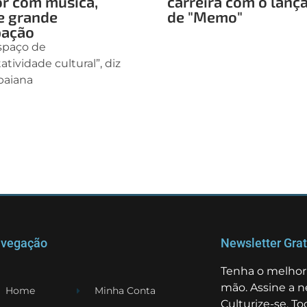
or com música,
carreira com o lan
e grande
de "Memo"
pação
espaço de
tividade cultural”, diz
 baiana
vegação
Newsletter Grat
Tenha o melhor 
mão. Assine a n
Home
Minha Conta
Culturize-se. T