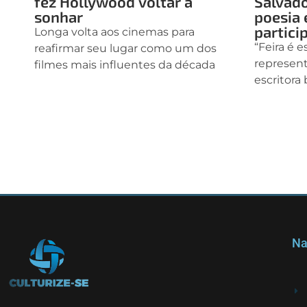
fez Hollywood voltar a
Salvad
sonhar
poesia 
partici
Longa volta aos cinemas para
“Feira é 
reafirmar seu lugar como um dos
representa
filmes mais influentes da década
escritora
Na