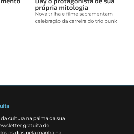
çamento
Day o protagonista de sua
própria mitologia
Nova trilha e filme sacramentam
celebração da carreira do trio punk
uita
da cultura na palma da sua
ewsletter gratuita de
odos os dias pela manhã na