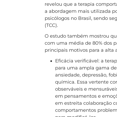
revelou que a terapia compor
a abordagem mais utilizada p
psicólogos no Brasil, sendo s
(TCC).
O estudo também mostrou que 
com uma média de 80% dos pa
principais motivos para a alta
Eficácia verificável: a te
para uma ampla gama de p
ansiedade, depressão, fob
química. Essa vertente c
observáveis e mensurávei
em pensamentos e emoções.
em estreita colaboração c
comportamentos problemát