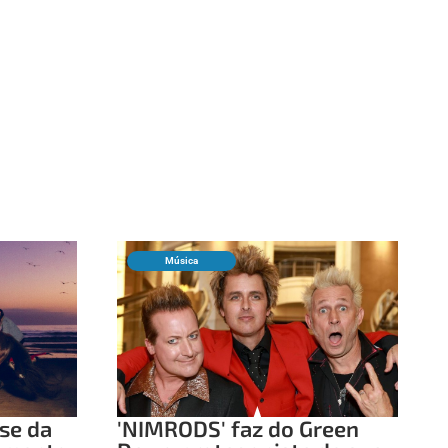
Música
ase da
'NIMRODS' faz do Green