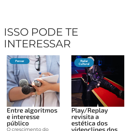
ISSO PODE TE
INTERESSAR
Pensar
Radar
Cultural
Entre algoritmos
Play/Replay
e interesse
revisita a
público
estética dos
videoclipes dos
O crescimento do