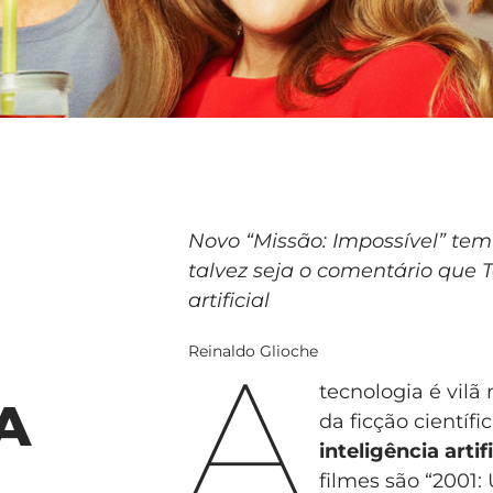
Novo “Missão: Impossível” tem
talvez seja o comentário que T
artificial
A
Reinaldo Glioche
tecnologia é vilã
A
da ficção cientí
inteligência artifi
filmes são “2001: