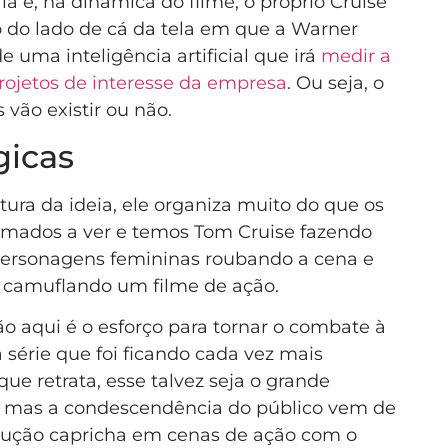
á e, na dinâmica do filme, o próprio Cruise
o do lado de cá da tela em que a Warner
 uma inteligência artificial que irá
medir a
rojetos de interesse da empresa
. Ou seja, o
 vão existir ou não.
gicas
ltura da ideia, ele organiza muito do que os
tumados a ver e temos Tom Cruise fazendo
personagens femininas roubando a cena e
camuflando um filme de ação.
 aqui é o esforço para tornar o combate à
série que foi ficando cada vez mais
que retrata, esse talvez seja o grande
, mas a condescendência do público vem de
dução capricha em cenas de ação com o