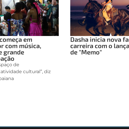
ô começa em
Dasha inicia nova f
or com música,
carreira com o lan
e grande
de "Memo"
pação
espaço de
tividade cultural”, diz
 baiana