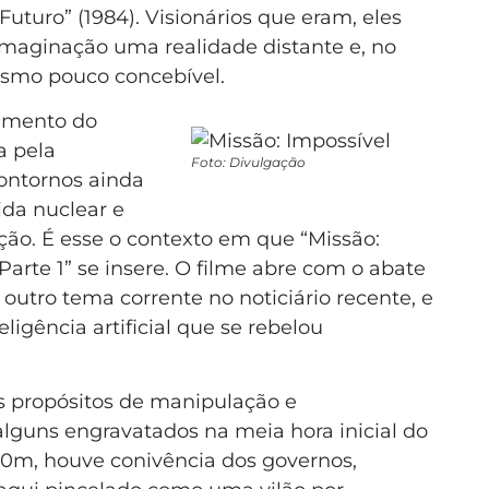
uturo” (1984). Visionários que eram, eles
aginação uma realidade distante e, no
esmo pouco concebível.
çamento do
a pela
Foto: Divulgação
contornos ainda
ida nuclear e
ção. É esse o contexto em que “Missão:
Parte 1” se insere. O filme abre com o abate
utro tema corrente no noticiário recente, e
ligência artificial que se rebelou
s propósitos de manipulação e
guns engravatados na meia hora inicial do
40m, houve conivência dos governos,