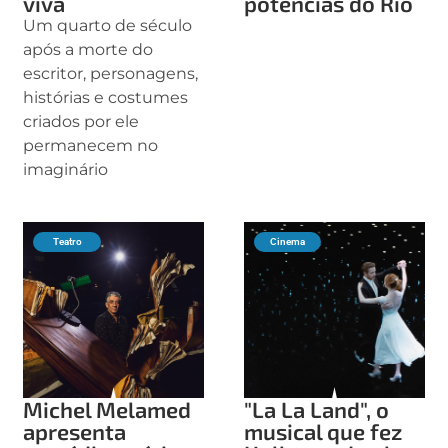
viva
potências do Rio
Um quarto de século
após a morte do
escritor, personagens,
histórias e costumes
criados por ele
permanecem no
imaginário
Teatro
Cinema
Michel Melamed
"La La Land", o
apresenta
musical que fez