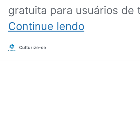
gratuita para usuários de
Afinal,
Continue lendo
inteligência
artificial
é
Culturize-se
capaz
de
fazer
arte?