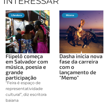
INTERESSAR
Literatura
Música
Flipelô começa
Dasha inicia nova
em Salvador com
fase da carreira
música, poesia e
com o
grande
lançamento de
participação
"Memo"
“Feira é espaço de
representatividade
cultural”, diz escritora
baiana