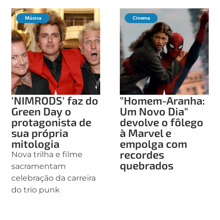
Música
Cinema
'NIMRODS' faz do
"Homem-Aranha:
Green Day o
Um Novo Dia"
protagonista de
devolve o fôlego
sua própria
à Marvel e
mitologia
empolga com
recordes
Nova trilha e filme
quebrados
sacramentam
celebração da carreira
do trio punk