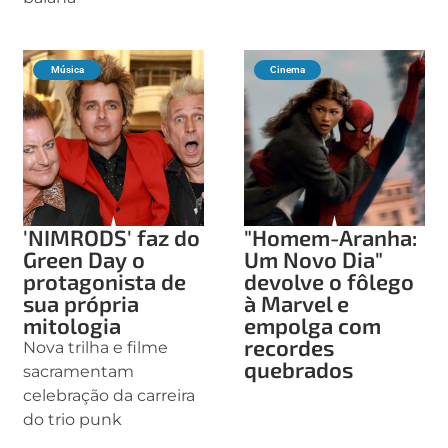
Música
Cinema
'NIMRODS' faz do
"Homem-Aranha:
Green Day o
Um Novo Dia"
protagonista de
devolve o fôlego
sua própria
à Marvel e
mitologia
empolga com
recordes
Nova trilha e filme
quebrados
sacramentam
celebração da carreira
do trio punk