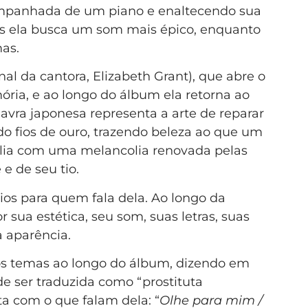
ompanhada de um piano e enaltecendo sua
s ela busca um som mais épico, enquanto
mas.
al da cantora, Elizabeth Grant), que abre o
mória, e ao longo do álbum ela retorna ao
lavra japonesa representa a arte de reparar
 fios de ouro, trazendo beleza ao que um
amília com uma melancolia renovada pelas
 e de seu tio.
os para quem fala dela. Ao longo da
por sua estética, seu som, suas letras, suas
a aparência.
dos temas ao longo do álbum, dizendo em
 ser traduzida como “prostituta
a com o que falam dela: “
Olhe para mim /