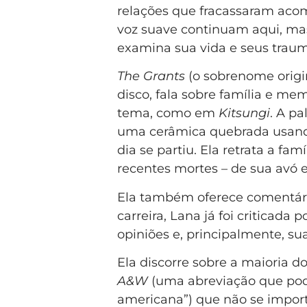
relações que fracassaram ac
voz suave continuam aqui, ma
examina sua vida e seus trau
The Grants
(o sobrenome origin
disco, fala sobre família e me
tema, como em
Kitsungi
. A pa
uma cerâmica quebrada usando
dia se partiu. Ela retrata a f
recentes mortes – de sua avó e
Ela também oferece comentári
carreira, Lana já foi criticada 
opiniões e, principalmente, su
Ela discorre sobre a maioria 
A&W
(uma abreviação que pode
americana”) que não se import