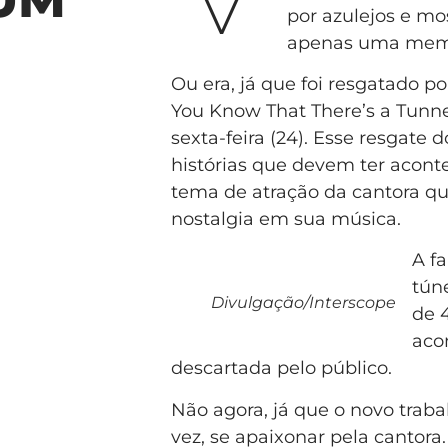
por azulejos e mo
apenas uma memó
Ou era, já que foi resgatado p
You Know That There’s a Tunne
sexta-feira (24). Esse resgate
histórias que devem ter acont
tema de atração da cantora qu
nostalgia em sua música.
A fa
túne
Divulgação/Interscope
de 
aco
descartada pelo público.
Não agora, já que o novo trab
vez, se apaixonar pela cantora.