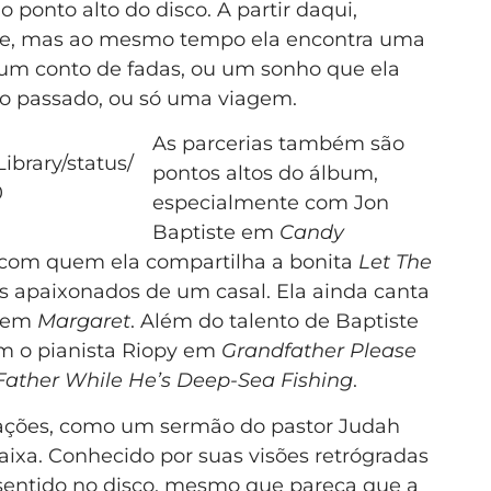
o ponto alto do disco. A partir daqui,
e, mas ao mesmo tempo ela encontra uma
m conto de fadas, ou um sonho que ela
o passado, ou só uma viagem.
As parcerias também são
ibrary/status/
pontos altos do álbum,
0
especialmente com Jon
Baptiste em
Candy
, com quem ela compartilha a bonita
Let The
os apaixonados de um casal. Ela ainda canta
s em
Margaret
. Além do talento de Baptiste
om o pianista Riopy em
Grandfather Please
Father While He’s Deep-Sea Fishing
.
ações, como um sermão do pastor Judah
aixa. Conhecido por suas visões retrógradas
sentido no disco, mesmo que pareça que a