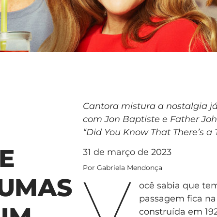
Cantora mistura a nostalgia j
com Jon Baptiste e Father Jo
“Did You Know That There’s a
E
31 de março de 2023
V
Por Gabriela Mendonça
AUMAS
ocê sabia que te
passagem fica na 
UM
construída em 192