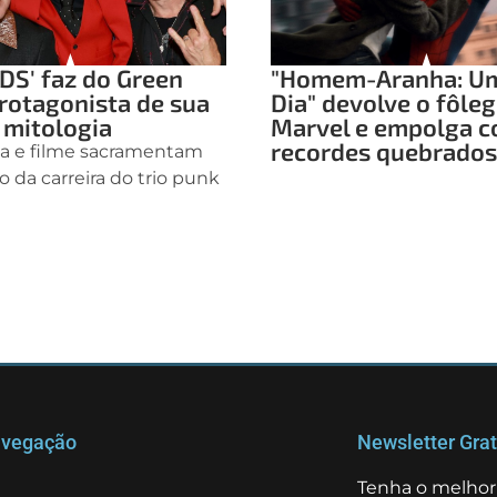
DS' faz do Green
"Homem-Aranha: U
rotagonista de sua
Dia" devolve o fôleg
 mitologia
Marvel e empolga 
recordes quebrados
ha e filme sacramentam
o da carreira do trio punk
vegação
Newsletter Grat
Tenha o melhor 