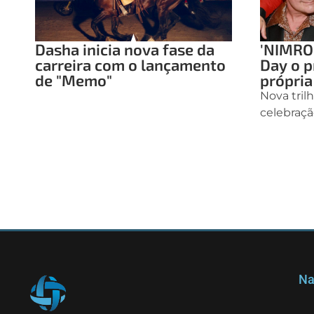
Dasha inicia nova fase da
'NIMRO
carreira com o lançamento
Day o p
de "Memo"
própria
Nova tril
celebraçã
Na