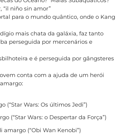
ecas do Oceano? Maias Subaquáticos?
“il niño sin amor”
tal para o mundo quântico, onde o Kang
dígio mais chata da galáxia, faz tanto
aba perseguida por mercenários e
sbilhoteira e é perseguida por gângsteres
 a jovem conta com a ajuda de um herói
 amargo:
o (“Star Wars: Os últimos Jedi”)
rgo (“Star Wars: o Despertar da Força”)
di amargo (“Obi Wan Kenobi”)