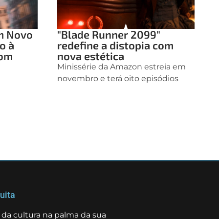
m Novo
"Blade Runner 2099"
o à
redefine a distopia com
com
nova estética
Minissérie da Amazon estreia em
novembro e terá oito episódios
uita
da cultura na palma da sua