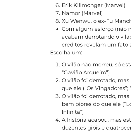
Erik Killmonger (Marvel)
Namor (Marvel)
Xu Wenwu, o ex-Fu Manch
Com algum esforço (não mu
acabam derrotando o vilã
créditos revelam um fato 
Escolha um:
O vilão não morreu, só está
“Gavião Arqueiro”)
O vilão foi derrotado, ma
que ele (“Os Vingadores”; 
O vilão foi derrotado, ma
bem piores do que ele (“L
Infinita”)
A história acabou, mas est
duzentos gibis e quatroc