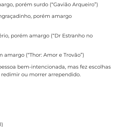
margo, porém surdo (“Gavião Arqueiro”)
ngraçadinho, porém amargo
sério, porém amargo (“Dr Estranho no
ém amargo (“Thor: Amor e Trovão”)
 pessoa bem-intencionada, mas fez escolhas
se redimir ou morrer arrependido.
l)