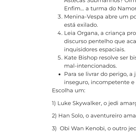
Astecas Submarinos? Olm
Enfim… a turma do Namor, 
Menina-Vespa abre um por
está exilado.
Leia Organa, a criança pro
discurso pentelho que ac
inquisidores espaciais.
Kate Bishop resolve ser bi
mal-intencionados.
Para se livrar do perigo,
inseguro, incompetente e
Escolha um:
1) Luke Skywalker, o jedi amarg
2) Han Solo, o aventureiro ama
3) Obi Wan Kenobi, o outro je