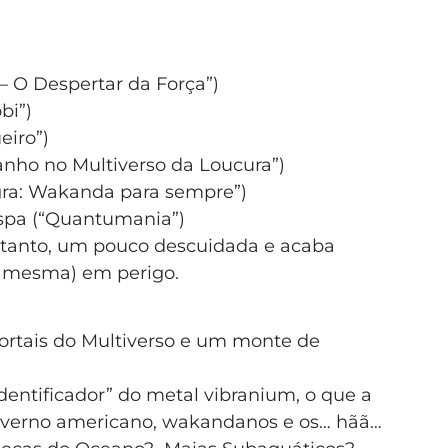
– O Despertar da Força”)
bi”)
eiro”)
anho no Multiverso da Loucura”)
egra: Wakanda para sempre”)
spa (“Quantumania”)
entanto, um pouco descuidada e acaba
a mesma) em perigo.
ortais do Multiverso e um monte de
Identificador” do metal vibranium, o que a
governo americano, wakandanos e os… hãã…